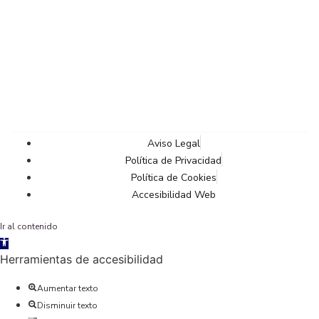
Aviso Legal
Política de Privacidad
Política de Cookies
Accesibilidad Web
Ir al contenido
Abrir
barra
Herramientas de accesibilidad
de
herramientas
Aumentar texto
Disminuir texto