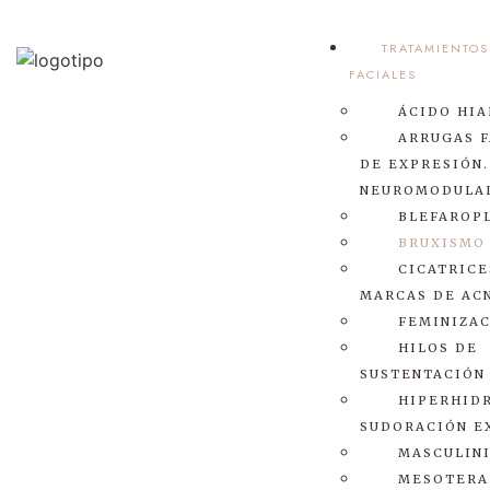
TRATAMIENTOS
FACIALES
ÁCIDO HI
ARRUGAS F
DE EXPRESIÓN.
NEUROMODULA
BLEFAROP
Bruxismo
BRUXISMO
CICATRICE
MARCAS DE AC
FEMINIZA
HILOS DE
SUSTENTACIÓN
HIPERHIDR
SUDORACIÓN E
MASCULIN
MESOTERA