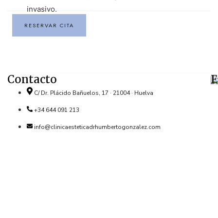
invasivo.
RESERVAR CITA
Contacto
E
C/ Dr. Plácido Bañuelos, 17 · 21004 · Huelva
+34 644 091 213
info@clinicaesteticadrhumbertogonzalez.com